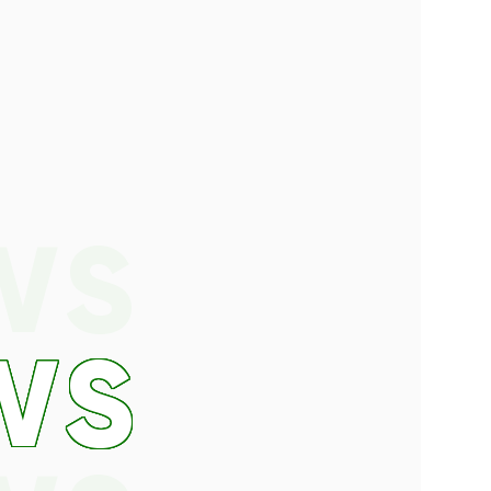
WS
WS