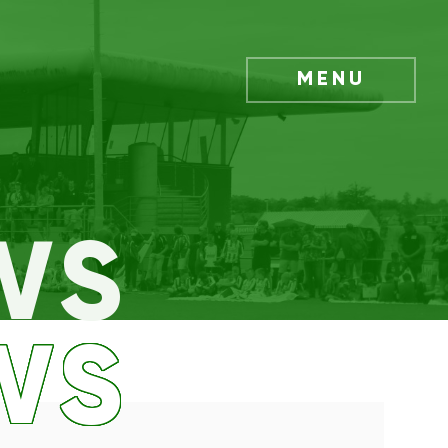
MENU
WS
WS