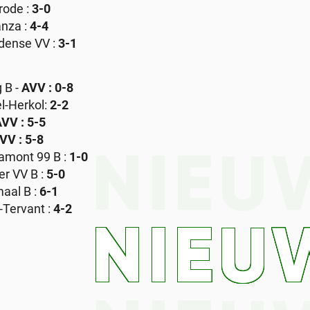
trode :
3-0
anza :
4-4
idense VV :
3-1
 B -
AVV : 0-8
el-Herkol:
2-2
VV : 5-5
VV : 5-8
amont 99 B :
1-0
NIEU
er VV B :
5-0
maal B :
6-1
-Tervant :
4-2
NIEU