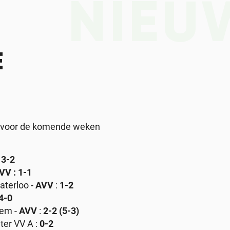
NIEU
E
. voor de komende weken
 3-2
VV : 1-1
aterloo -
AVV
:
1-2
4-0
gem -
AVV
:
2-2 (5-3)
ter VV A :
0-2