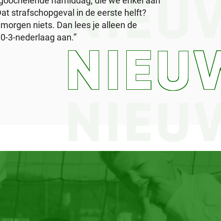
ntgoochelende namiddag, die we enkel aan
NIEU
Dat strafschopgeval in de eerste helft?
morgen niets. Dan lees je alleen de
 0-3-nederlaag aan.”
NIEU
NIEU