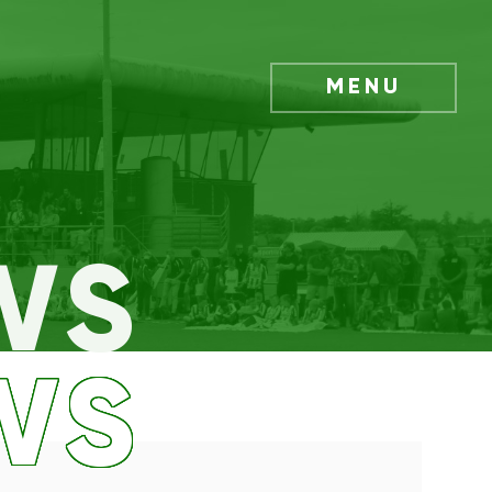
MENU
WS
WS