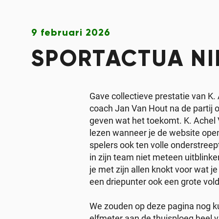
9 februari 2026
SPORTACTUA N
Gave collectieve prestatie van K
coach Jan Van Hout na de partij
geven wat het toekomt. K. Achel V
lezen wanneer je de website ope
spelers ook ten volle onderstree
in zijn team niet meteen uitblink
je met zijn allen knokt voor wat j
een driepunter ook een grote vold
We zouden op deze pagina nog ku
elfmeter aan de thuisploeg heel v