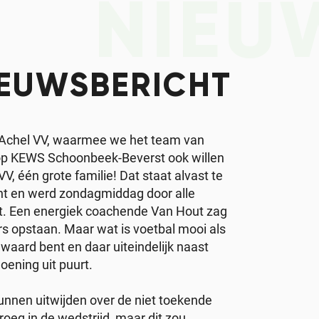
NIEU
IEUWSBERICHT
. Achel VV, waarmee we het team van
 op KEWS Schoonbeek-Beverst ook willen
V, één grote familie! Dat staat alvast te
nt en werd zondagmiddag door alle
pt. Een energiek coachende Van Hout zag
ers opstaan. Maar wat is voetbal mooi als
e waard bent en daar uiteindelijk naast
oening uit puurt.
nnen uitwijden over de niet toekende
roeg in de wedstrijd, maar dit zou