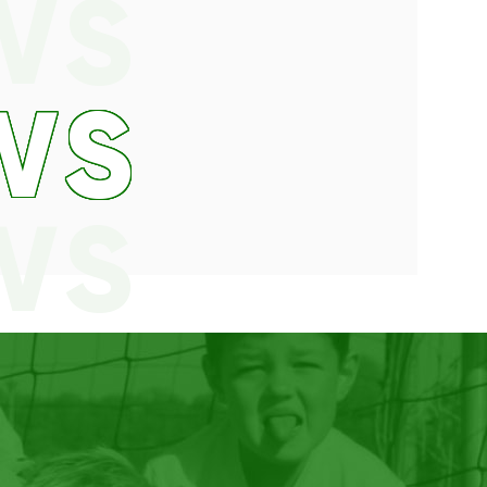
WS
WS
WS