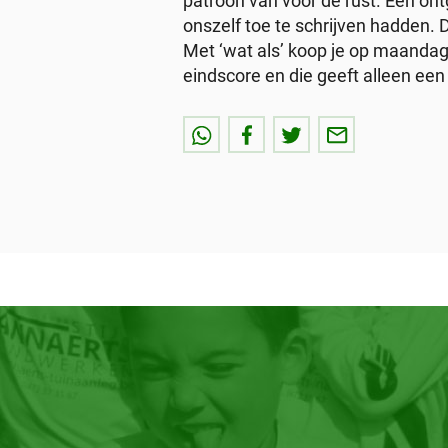
patroon van voor de rust. Een o
onszelf toe te schrijven hadden. 
Met ‘wat als’ koop je op maandag
eindscore en die geeft alleen een