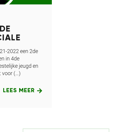
2DE
CIALE
021-2022 een 2de
en in 4de
stelijke jeugd en
t voor (…)
LEES MEER